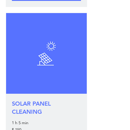
SOLAR PANEL
CLEANING
1 h 5 min
150
$ 150